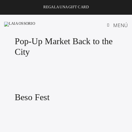
Saltar
REGALA UNA GIFT CARD
al
contenido
MENÚ
Pop-Up Market Back to the
City
Beso Fest