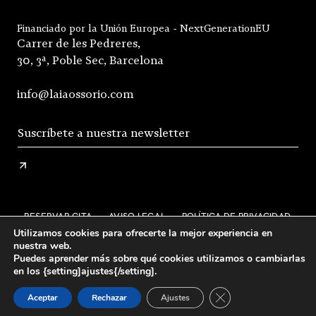
Financiado por la Unión Europea - NextGenerationEU
Carrer de les Pedreres,
30, 3ª, Poble Sec, Barcelona
info@laiaossorio.com
RESERVAR CITA
AVISO LEGAL
POLÍTICA DE PRIVACIDAD
Utilizamos cookies para ofrecerte la mejor experiencia en
ENVÍO Y DEVOLUCIONES
nuestra web.
Puedes aprender más sobre qué cookies utilizamos o cambiarlas
CONDICIONES GENERALES DE VENTA
FAQS
en los {setting]ajustes{/setting].
STOCKISTS
INSTAGRAM
Cerrar el banner de 
Aceptar
Rechazar
Ajustes