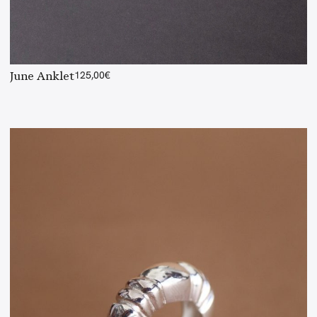
June Anklet
125,00
€