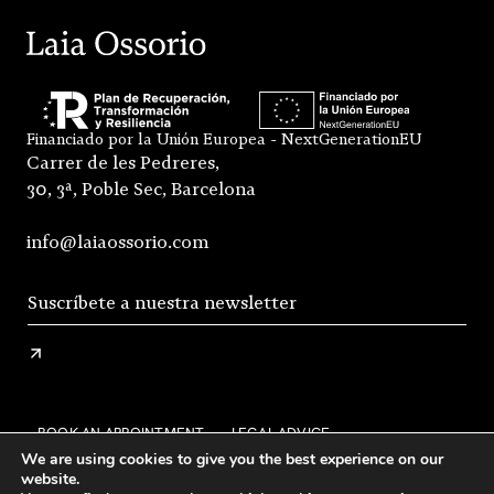
Financiado por la Unión Europea - NextGenerationEU
Carrer de les Pedreres,
30, 3ª, Poble Sec, Barcelona
info@laiaossorio.com
BOOK AN APPOINTMENT
LEGAL ADVICE
We are using cookies to give you the best experience on our
PRIVACY POLICY
SHIPPING AND RETURNS
website.