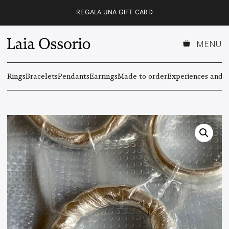
Skip
REGALA UNA GIFT CARD
to
content
MENU
Rings
Bracelets
Pendants
Earrings
Made to order
Experiences and g