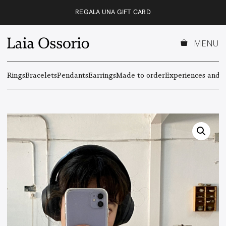
Skip
REGALA UNA GIFT CARD
to
content
MENU
Rings
Bracelets
Pendants
Earrings
Made to order
Experiences and g