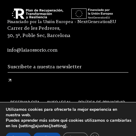
Financiado por la Unión Europea - NextGenerationEU
Carrer de les Pedreres,
30, 3ª, Poble Sec, Barcelona
info@laiaossorio.com
RESERVAR CITA
AVISO LEGAL
POLÍTICA DE PRIVACIDAD
Utilizamos cookies para ofrecerte la mejor experiencia en
ENVÍO Y DEVOLUCIONES
nuestra web.
Puedes aprender más sobre qué cookies utilizamos o cambiarlas
CONDICIONES GENERALES DE VENTA
FAQS
en los {setting]ajustes{/setting].
STOCKISTS
INSTAGRAM