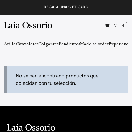
Saltar
REGALA UNA GIFT CARD
al
contenido
MENÚ
Anillos
Brazaletes
Colgantes
Pendientes
Made to order
Experiencas
No se han encontrado productos que
coincidan con tu selección.