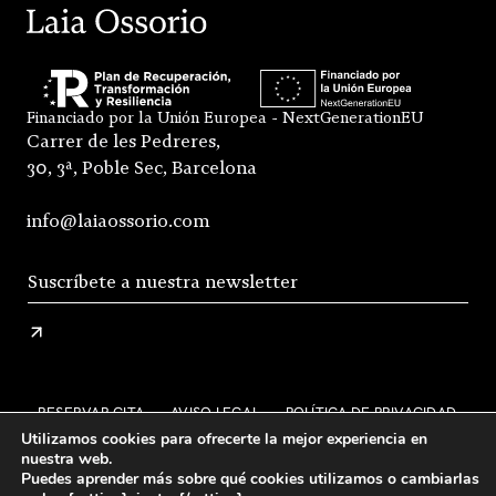
Financiado por la Unión Europea - NextGenerationEU
Carrer de les Pedreres,
30, 3ª, Poble Sec, Barcelona
info@laiaossorio.com
RESERVAR CITA
AVISO LEGAL
POLÍTICA DE PRIVACIDAD
Utilizamos cookies para ofrecerte la mejor experiencia en
ENVÍO Y DEVOLUCIONES
nuestra web.
Puedes aprender más sobre qué cookies utilizamos o cambiarlas
CONDICIONES GENERALES DE VENTA
FAQS