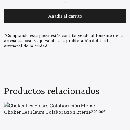
respecto a la imagen.
Adrianna
plata
Añadir al carrito
cantidad
*Comprando esta pieza estás contribuyendo al fomento de la
artesanía local y apoyándo a la proliferación del tejido
artesanal de la ciudad.
Productos relacionados
Choker Les Fleurs Colaboración Etéme
220,00
€