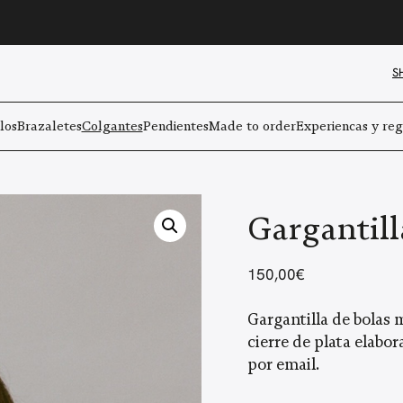
S
los
Brazaletes
Colgantes
Pendientes
Made to order
Experiencas y reg
Gargantill
150,00
€
Gargantilla de bolas 
cierre de plata elabo
por email.