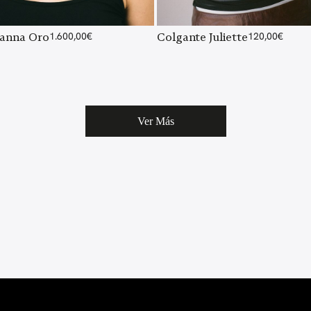
ianna Oro
1.600,00
€
Colgante Juliette
120,00
€
Ver Más