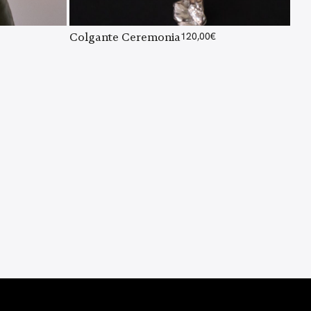
Colgante Ceremonia
120,00
€