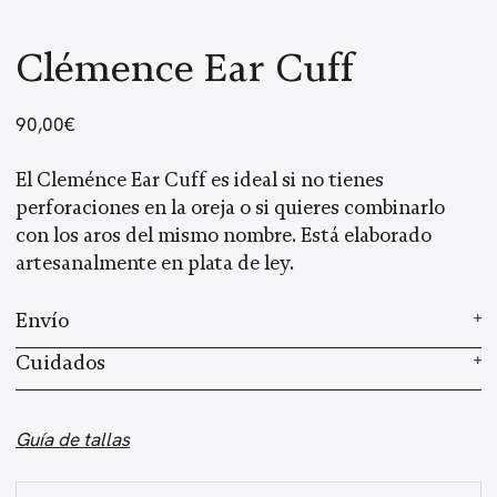
Clémence Ear Cuff
90,00
€
El Cleménce Ear Cuff es ideal si no tienes
perforaciones en la oreja o si quieres combinarlo
con los aros del mismo nombre. Está elaborado
artesanalmente en plata de ley.
Envío
Elaboramos cada joya a mano en nuestro taller.
Cuidados
Según el stock, el tiempo de preparación es de 2 a 3
Cada joya es elaborada a mano, con un proceso
semanas, más el envío, que varía según el país de
artesanal único que requiere de 2 a 3 semanas de
Guía de tallas
residencia. Una vez enviado tu pedido, recibirás un
preparación. Al usar piedras preciosas, el tono o la
email con el número de seguimiento. Haz
clic aquí
forma del producto final pueden variar ligeramente
Clémence