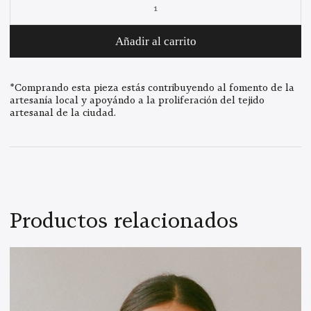
para más información sobre los envíos.
respecto a la imagen.
Ear
Cuff
Añadir al carrito
cantidad
*Comprando esta pieza estás contribuyendo al fomento de la
artesanía local y apoyándo a la proliferación del tejido
artesanal de la ciudad.
Productos relacionados