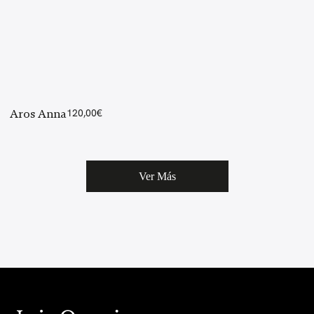
Aros Anna
120,00
€
Ver Más