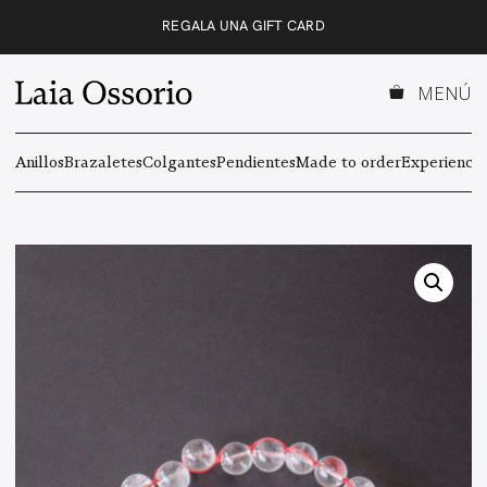
Saltar
REGALA UNA GIFT CARD
al
contenido
MENÚ
Anillos
Brazaletes
Colgantes
Pendientes
Made to order
Experiencas