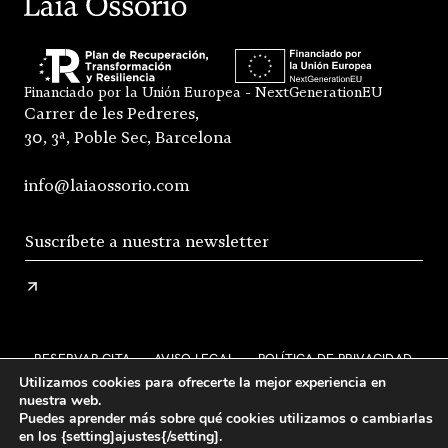
Financiado por la Unión Europea - NextGenerationEU
Carrer de les Pedreres,
30, 3ª, Poble Sec, Barcelona
info@laiaossorio.com
RESERVAR CITA
AVISO LEGAL
POLÍTICA DE PRIVACIDAD
Utilizamos cookies para ofrecerte la mejor experiencia en
ENVÍO Y DEVOLUCIONES
nuestra web.
Puedes aprender más sobre qué cookies utilizamos o cambiarlas
CONDICIONES GENERALES DE VENTA
FAQS
en los {setting]ajustes{/setting].