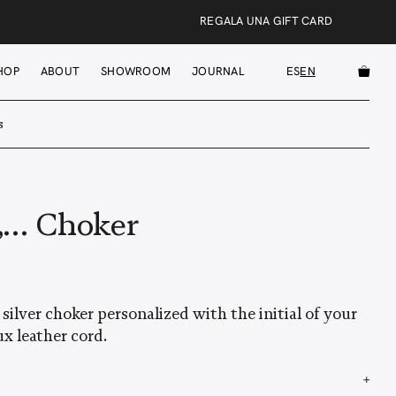
REGALA UNA GIFT CARD
HOP
ABOUT
SHOWROOM
JOURNAL
ES
EN
s
… Choker
silver choker personalized with the initial of your
ux leather cord.