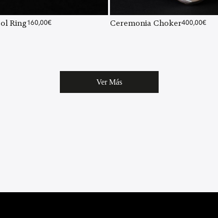
Sol Ring
160,00
€
Ceremonia Choker
400,00
€
Ver Más