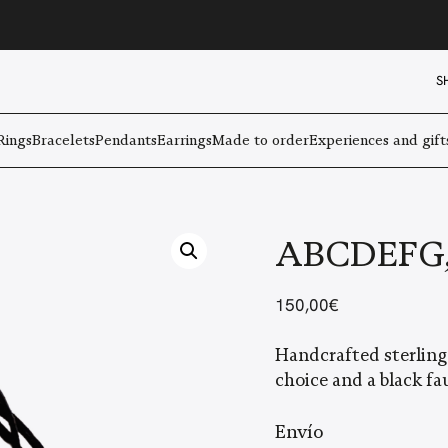
S
Rings
Bracelets
Pendants
Earrings
Made to order
Experiences and gift
ABCDEFG,
150,00
€
Handcrafted sterling 
choice and a black fa
Envío