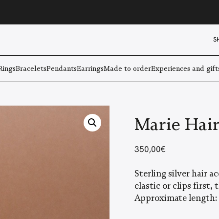
S
Rings
Bracelets
Pendants
Earrings
Made to order
Experiences and gift
Marie Hai
350,00
€
Sterling silver hair
elastic or clips first
Approximate length: 