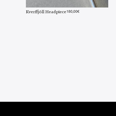
Kverffjöll Headpiece
180,00
€