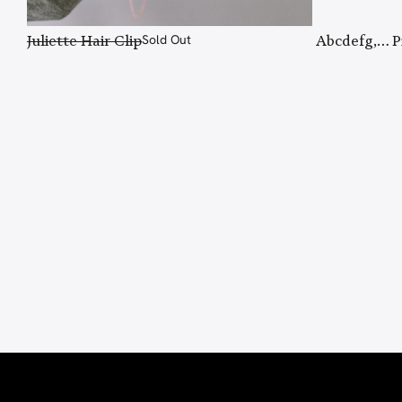
Juliette Hair Clip
Sold Out
Abcdefg,… P