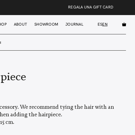
REGALA UNA GIFT CARD
HOP
ABOUT
SHOWROOM
JOURNAL
ES
EN
s
rpiece
 accessory. We recommend tying the hair with an
, then adding the hairpiece.
15 cm.