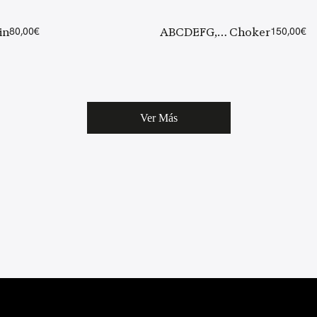
in
80,00
€
ABCDEFG,… Choker
150,00
€
Ver Más