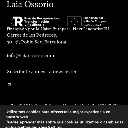
Financiado por la Unión Europea - NextGenerationEU
Carrer de les Pedreres,
30, 3ª, Poble Sec, Barcelona
info@laiaossorio.com
RESERVAR CITA
AVISO LEGAL
POLÍTICA DE PRIVACIDAD
Utilizamos cookies para ofrecerte la mejor experiencia en
ENVÍO Y DEVOLUCIONES
nuestra web.
Puedes aprender más sobre qué cookies utilizamos o cambiarlas
CONDICIONES GENERALES DE VENTA
FAQS
en los {setting]ajustes{/setting].