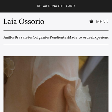
Saltar
REGALA UNA GIFT CARD
al
contenido
MENÚ
Anillos
Brazaletes
Colgantes
Pendientes
Made to order
Experiencas