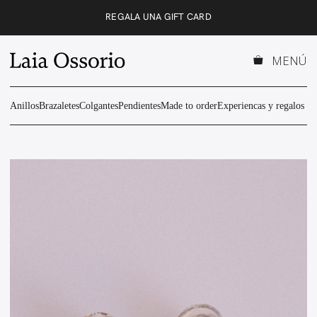
Saltar
REGALA UNA GIFT CARD
al
contenido
MENÚ
Anillos
Brazaletes
Colgantes
Pendientes
Made to order
Experiencas y regalos