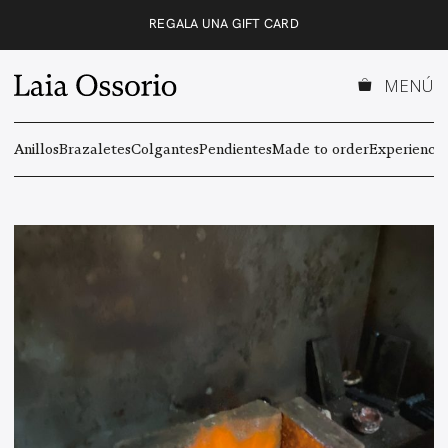
Saltar
REGALA UNA GIFT CARD
al
contenido
MENÚ
Anillos
Brazaletes
Colgantes
Pendientes
Made to order
Experiencas