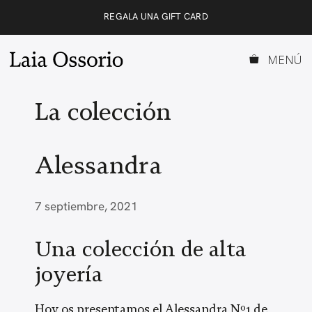
Saltar
REGALA UNA GIFT CARD
al
contenido
MENÚ
La colección
Alessandra
7 septiembre, 2021
Una colección de alta
joyería
Hoy os presentamos el Alessandra Nº1 de