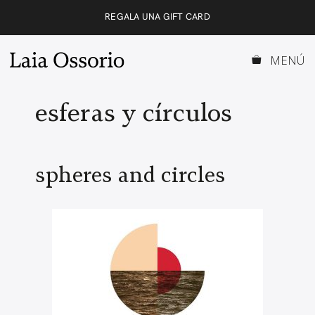
Saltar
REGALA UNA GIFT CARD
al
contenido
MENÚ
esferas y círculos
spheres and circles