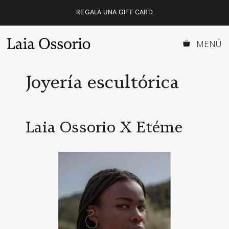
Saltar
REGALA UNA GIFT CARD
al
contenido
MENÚ
Joyería escultórica
Laia Ossorio X Etéme