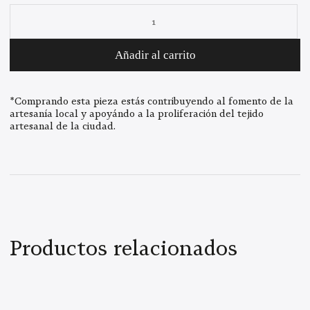
Anillo
Sortida
del
Añadir al carrito
Sol
cantidad
*Comprando esta pieza estás contribuyendo al fomento de la
artesanía local y apoyándo a la proliferación del tejido
artesanal de la ciudad.
Productos relacionados