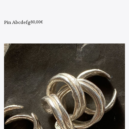
Pin Abcdefg
80,00
€