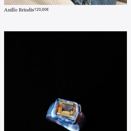
Anillo Brindis
120,00
€