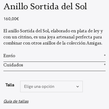
Anillo Sortida del Sol
160,00
€
El anillo Sortida del Sol, elaborado en plata de ley y
con un citrino, es una joya artesanal perfecta para
combinar con otros anillos de la colección Amigas.
Envío
Elaboramos cada joya a mano en nuestro taller.
Cuidados
Según el stock, el tiempo de preparación es de 2 a 3
Cada joya es elaborada a mano, con un proceso
semanas, más el envío, que varía según el país de
artesanal único que requiere de 2 a 3 semanas de
residencia. Una vez enviado tu pedido, recibirás un
Talla
preparación. Al usar piedras preciosas, el tono o la
email con el número de seguimiento. Haz
clic aquí
forma del producto final pueden variar ligeramente
para más información sobre los envíos.
respecto a la imagen.
Guía de tallas