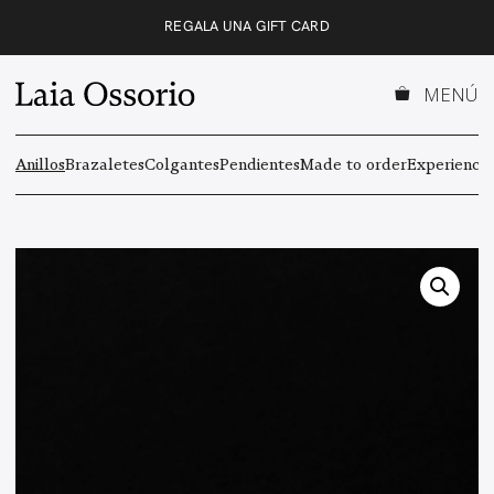
Saltar
REGALA UNA GIFT CARD
al
contenido
MENÚ
Anillos
Brazaletes
Colgantes
Pendientes
Made to order
Experiencas