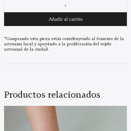
Pulsera
para más información sobre los envíos.
respecto a la imagen.
Francesca
cantidad
Añadir al carrito
*Comprando esta pieza estás contribuyendo al fomento de la
artesanía local y apoyándo a la proliferación del tejido
artesanal de la ciudad.
Productos relacionados