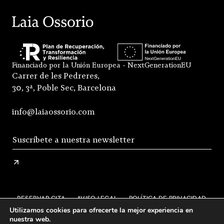
Financiado por la Unión Europea - NextGenerationEU
Carrer de les Pedreres,
30, 3ª, Poble Sec, Barcelona
info@laiaossorio.com
RESERVAR CITA
AVISO LEGAL
POLÍTICA DE PRIVACIDAD
Utilizamos cookies para ofrecerte la mejor experiencia en
ENVÍO Y DEVOLUCIONES
nuestra web.