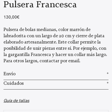
Pulsera Francesca
130,00
€
Pulsera de bolas medianas, color marrón de
labradorita con un largo de 20 cm y cierre de plata
elaborado artesanalmente. Este collar permite la
posibilidad de unir piezas entre sí. Por ejemplo, con
la gargantilla Francesca y hacer un collar más largo.
Para otros largos, contactar por email.
Envío
Elaboramos cada joya a mano en nuestro taller.
Cuidados
Según el stock, el tiempo de preparación es de 2 a 3
Cada joya es elaborada a mano, con un proceso
semanas, más el envío, que varía según el país de
artesanal único que requiere de 2 a 3 semanas de
Guía de tallas
residencia. Una vez enviado tu pedido, recibirás un
preparación. Al usar piedras preciosas, el tono o la
email con el número de seguimiento. Haz
clic aquí
forma del producto final pueden variar ligeramente