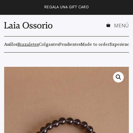
Saltar
REGALA UNA GIFT CARD
al
contenido
MENÚ
Anillos
Brazaletes
Colgantes
Pendientes
Made to order
Experiencas