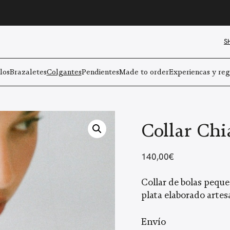
S
los
Brazaletes
Colgantes
Pendientes
Made to order
Experiencas y reg
Collar Chi
140,00
€
Collar de bolas peque
plata elaborado arte
Envío