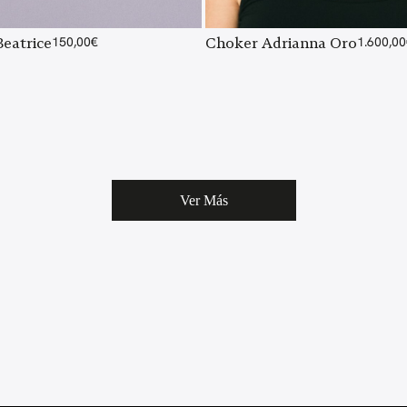
Beatrice
150,00
€
Choker Adrianna Oro
1.600,00
Ver Más