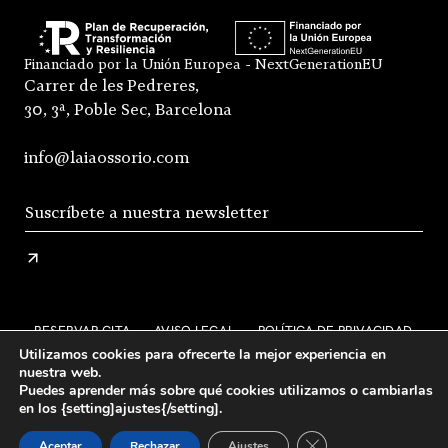
Financiado por la Unión Europea - NextGenerationEU
Carrer de les Pedreres,
30, 3ª, Poble Sec, Barcelona
info@laiaossorio.com
RESERVAR CITA
AVISO LEGAL
POLÍTICA DE PRIVACIDAD
Utilizamos cookies para ofrecerte la mejor experiencia en
ENVÍO Y DEVOLUCIONES
nuestra web.
Puedes aprender más sobre qué cookies utilizamos o cambiarlas
CONDICIONES GENERALES DE VENTA
FAQS
en los {setting]ajustes{/setting].
STOCKISTS
INSTAGRAM
Cerrar el banner de 
Aceptar
Rechazar
Ajustes