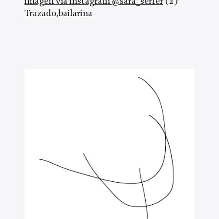
imagen vía instagram @sara_serfer
(2)
Trazado,bailarina