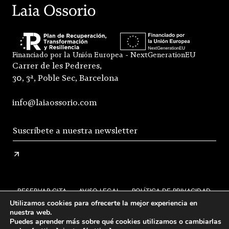
Financiado por la Unión Europea - NextGenerationEU
Carrer de les Pedreres,
30, 3ª, Poble Sec, Barcelona
info@laiaossorio.com
RESERVAR CITA
AVISO LEGAL
POLÍTICA DE PRIVACIDAD
Utilizamos cookies para ofrecerte la mejor experiencia en
ENVÍO Y DEVOLUCIONES
nuestra web.
Puedes aprender más sobre qué cookies utilizamos o cambiarlas
CONDICIONES GENERALES DE VENTA
FAQS