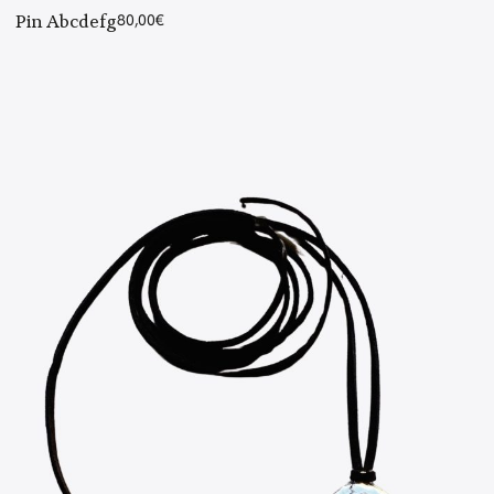
Pin Abcdefg
80,00
€