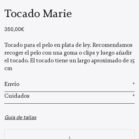
Tocado Marie
350,00
€
Tocado para el pelo en plata de ley. Recomendamos
recoger el pelo con una goma o clips y luego añadir
el tocado. El tocado tiene un largo aproximado de 15
cm
Envío
Elaboramos cada joya a mano en nuestro taller.
Cuidados
Según el stock, el tiempo de preparación es de 2 a 3
Cada joya es elaborada a mano, con un proceso
semanas, más el envío, que varía según el país de
artesanal único que requiere de 2 a 3 semanas de
Guía de tallas
residencia. Una vez enviado tu pedido, recibirás un
preparación. Al usar piedras preciosas, el tono o la
email con el número de seguimiento. Haz
clic aquí
forma del producto final pueden variar ligeramente
Tocado
para más información sobre los envíos.
respecto a la imagen.