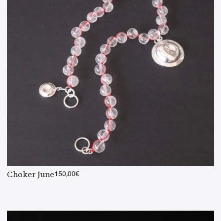
Choker June
150,00
€