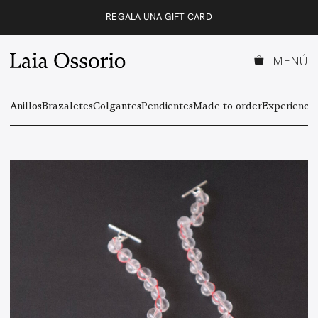
Saltar
REGALA UNA GIFT CARD
al
contenido
MENÚ
Anillos
Brazaletes
Colgantes
Pendientes
Made to order
Experiencas