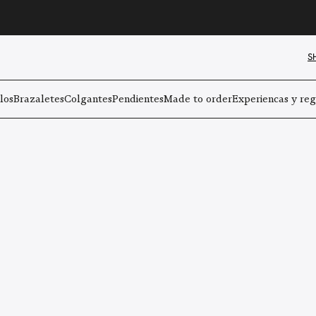
S
los
Brazaletes
Colgantes
Pendientes
Made to order
Experiencas y reg