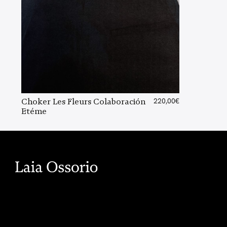
Choker Les Fleurs Colaboración
220,00
€
Etéme