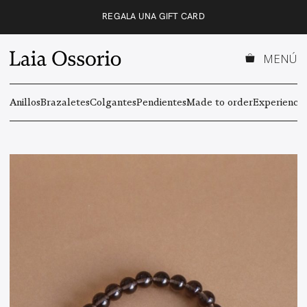
Saltar
REGALA UNA GIFT CARD
al
contenido
MENÚ
Anillos
Brazaletes
Colgantes
Pendientes
Made to order
Experiencas