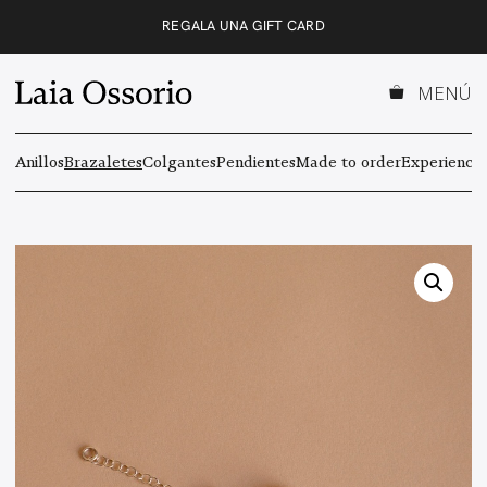
Saltar
REGALA UNA GIFT CARD
al
contenido
MENÚ
Anillos
Brazaletes
Colgantes
Pendientes
Made to order
Experiencas