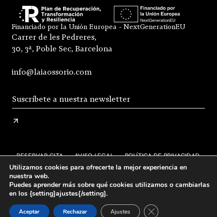
Financiado por la Unión Europea - NextGenerationEU
Carrer de les Pedreres,
30, 3ª, Poble Sec, Barcelona
info@laiaossorio.com
RESERVAR CITA
AVISO LEGAL
POLÍTICA DE PRIVACIDAD
Utilizamos cookies para ofrecerte la mejor experiencia en
ENVÍO Y DEVOLUCIONES
nuestra web.
Puedes aprender más sobre qué cookies utilizamos o cambiarlas
CONDICIONES GENERALES DE VENTA
FAQS
en los {setting]ajustes{/setting].
STOCKISTS
INSTAGRAM
Añadir al carrito
240,00
€
Cerrar el banner de 
Aceptar
Rechazar
Ajustes