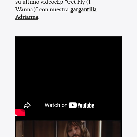
su último videoclip “Get Fly (I
Wanna)” con nuestra
gargantilla
Adrianna
.