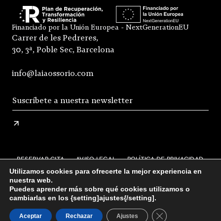
Financiado por la Unión Europea - NextGenerationEU
Carrer de les Pedreres,
30, 3ª, Poble Sec, Barcelona
info@laiaossorio.com
RESERVAR CITA
AVISO LEGAL
POLÍTICA DE PRIVACIDAD
Utilizamos cookies para ofrecerte la mejor experiencia en
ENVÍO Y DEVOLUCIONES
nuestra web.
Puedes aprender más sobre qué cookies utilizamos o
CONDICIONES GENERALES DE VENTA
FAQS
cambiarlas en los {setting]ajustes{/setting].
STOCKISTS
INSTAGRAM
Cerrar el banner d
Aceptar
Rechazar
Ajustes