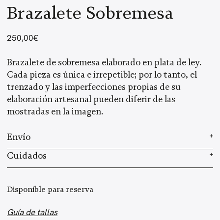
Brazalete Sobremesa
250,00
€
Brazalete de sobremesa elaborado en plata de ley.
Cada pieza es única e irrepetible; por lo tanto, el
trenzado y las imperfecciones propias de su
elaboración artesanal pueden diferir de las
mostradas en la imagen.
Envío
Elaboramos cada joya a mano en nuestro taller.
Cuidados
Según el stock, el tiempo de preparación es de 2 a 3
Cada joya es elaborada a mano, con un proceso
semanas, más el envío, que varía según el país de
artesanal único que requiere de 2 a 3 semanas de
Disponible para reserva
residencia. Una vez enviado tu pedido, recibirás un
preparación. Al usar piedras preciosas, el tono o la
email con el número de seguimiento. Haz
clic aquí
forma del producto final pueden variar ligeramente
Guía de tallas
para más información sobre los envíos.