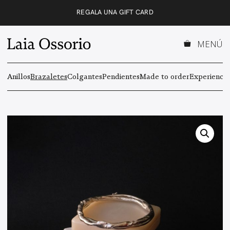
Saltar
REGALA UNA GIFT CARD
al
contenido
MENÚ
Anillos
Brazaletes
Colgantes
Pendientes
Made to order
Experiencas