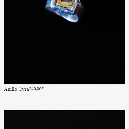
Anillo Cyra
240,00
€